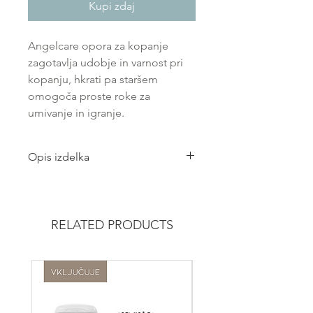
Kupi zdaj
Angelcare opora za kopanje
zagotavlja udobje in varnost pri
kopanju, hkrati pa staršem
omogoča proste roke za
umivanje in igranje.
Opis izdelka
Ergonomična oblika za
optimalno podporo, udobje in
varnost otroka
RELATED PRODUCTS
Trpežen material, mehak na
dotik in odporen proti plesni
Posebno močen prisesalni
mehanizem za popolno varno
uporabo v kadi