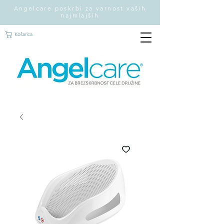
Angelcare poskrbi za varnost vaših
najmlajših
Košarica