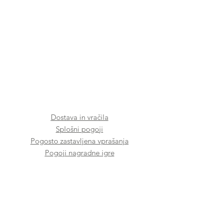
Dostava in vračila
Splošni pogoji
Pogosto zastavljena vprašanja
Pogoji nagradne igre