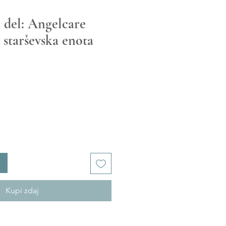
del: Angelcare
starševska enota
Kupi zdaj