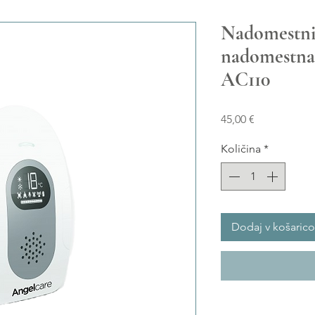
Nadomestni 
nadomestna 
AC110
Price
45,00 €
Količina
*
Dodaj v košarico