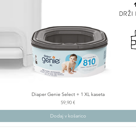
Diaper Genie Select + 1 XL kaseta
Cena
59,90 €
Dodaj v košarico