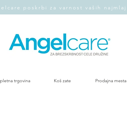
elcare poskrbi za varnost vaših najmlaj
pletna trgovina
Koš zate
Prodajna mesta